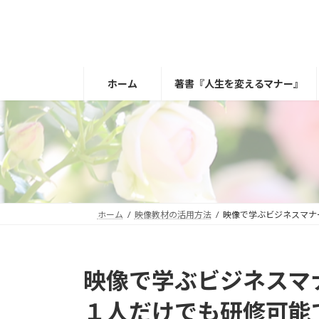
コ
ナ
ン
ビ
テ
ゲ
ン
ー
ツ
シ
ホーム
著書『人生を変えるマナー』
へ
ョ
ス
ン
キ
に
ッ
移
プ
動
ホーム
映像教材の活用方法
映像で学ぶビジネスマナ
映像で学ぶビジネスマ
１人だけでも研修可能