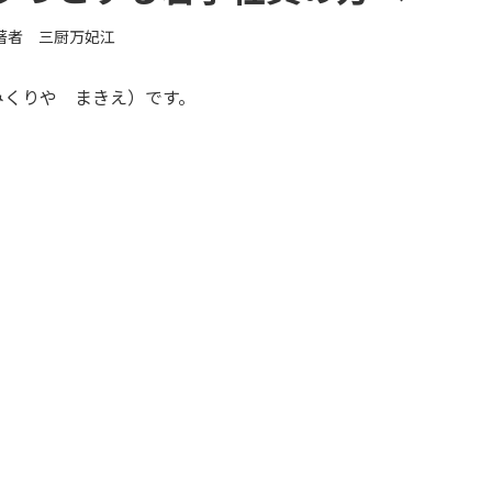
著者 三厨万妃江
みくりや まきえ）です。