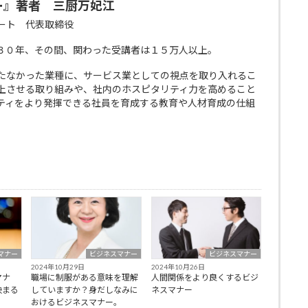
ー』著者 三厨万妃江
ート 代表取締役
３０年、その間、関わった受講者は１５万人以上。
たなかった業種に、サービス業としての視点を取り入れるこ
上させる取り組みや、社内のホスピタリティ力を高めること
ティをより発揮できる社員を育成する教育や人材育成の仕組
マナー
ビジネスマナー
ビジネスマナー
2024年10月29日
2024年10月26日
マナ
職場に制服がある意味を理解
人間関係をより良くするビジ
決まる
していますか？身だしなみに
ネスマナー
おけるビジネスマナー。