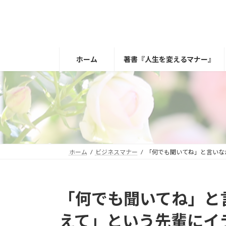
コ
ナ
ン
ビ
テ
ゲ
ン
ー
ツ
シ
ホーム
著書『人生を変えるマナー』
へ
ョ
ス
ン
キ
に
ッ
移
プ
動
ホーム
ビジネスマナー
「何でも聞いてね」と言いな
「何でも聞いてね」と
えて」という先輩にイ